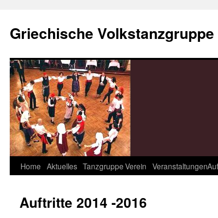
Zum
Inhalt
Griechische Volkstanzgruppe
springen
Home
Aktuelles
Tanzgruppe
Verein
Veranstaltungen
Auf
Auftritte 2014 -2016